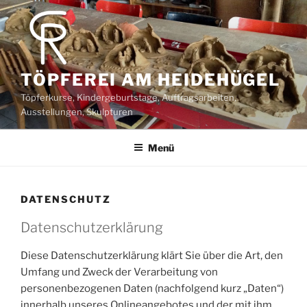
Zum
Inhalt
springen
TÖPFEREI AM HEIDEHÜGEL
Töpferkurse, Kindergeburtstage, Auftragsarbeiten,
Ausstellungen, Skulpturen
Menü
DATENSCHUTZ
Datenschutzerklärung
Diese Datenschutzerklärung klärt Sie über die Art, den
Umfang und Zweck der Verarbeitung von
personenbezogenen Daten (nachfolgend kurz „Daten“)
innerhalb unseres Onlineangebotes und der mit ihm