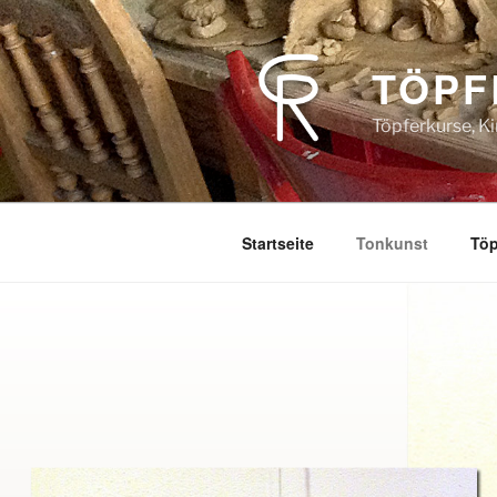
Zum
Inhalt
springen
TÖPF
Töpferkurse, K
Startseite
Tonkunst
Töp