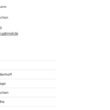
mann
schen
9
n.g@mail.de
ertreff
tage
schen
ihe