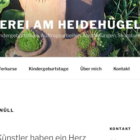
EREI AM HEIDEHÜGE
indergeburtstage, Auftragsarbeiten, Ausstellungen, Skulptur
ferkurse
Kindergeburtstage
Über mich
Kontakt
NÜLL
KONTAKT
Künstler haben ein Herz