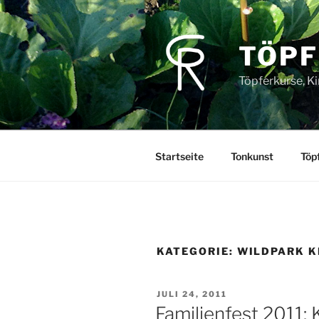
Zum
Inhalt
springen
TÖPF
Töpferkurse, K
Startseite
Tonkunst
Töp
KATEGORIE:
WILDPARK K
VERÖFFENTLICHT
JULI 24, 2011
AM
Familienfest 2011: 