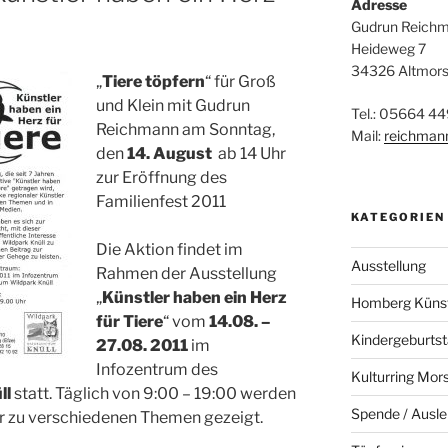
Adresse
Gudrun Reich
Heideweg 7
34326 Altmor
„
Tiere töpfern
“ für Groß
und Klein mit Gudrun
Tel.: 05664 44
Reichmann am Sonntag,
Mail:
reichman
den
14. August
ab 14 Uhr
zur Eröffnung des
Familienfest 2011
KATEGORIEN
Die Aktion findet im
Ausstellung
Rahmen der Ausstellung
„
Künstler haben ein Herz
Homberg Künstl
für Tiere
“ vom
14.08. –
Kindergeburts
27.08. 2011
im
Infozentrum des
Kulturring Mor
ll
statt. Täglich von 9:00 – 19:00 werden
Spende / Ausle
r zu verschiedenen Themen gezeigt.