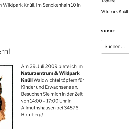
Töpferei
im Wildpark Knüll, Im Senckenhain 10 in
Wildpark Knüll
SUCHE
Suche
nach:
rn!
Am 29. Juli 2009 biete ich im
Naturzentrum & Wildpark
Knüll
Waldwichtel töpfern für
Kinder und Erwachsene an.
Besuchen Sie mich in der Zeit
von 14:00 – 17:00 Uhr in
Allmuthshausen bei 34576
Homberg!