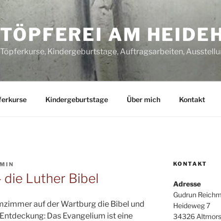
TÖPFEREI AM HEIDE
Töpferkurse, Kindergeburtstage, Auftragsarbeiten, Ausstell
ferkurse
Kindergeburtstage
Über mich
Kontakt
KONTAKT
MIN
 die Luther Bibel
Adresse
Gudrun Reich
mzimmer auf der Wartburg die Bibel und
Heideweg 7
Entdeckung: Das Evangelium ist eine
34326 Altmor