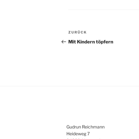
Beitragsnavigation
Vorheriger
ZURÜCK
Beitrag
Mit Kindern töpfern
Gudrun Reichmann
Heideweg 7