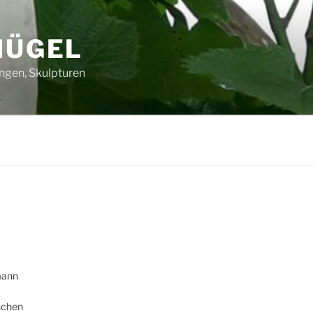
HÜGEL
ungen, Skulpturen
mann
schen