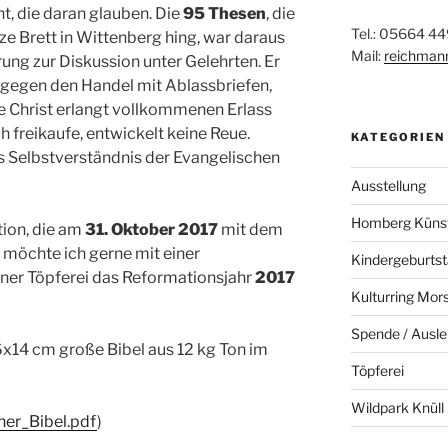
ht, die daran glauben. Die
95 Thesen
, die
Tel.: 05664 44
e Brett in Wittenberg hing, war daraus
Mail:
reichman
ung zur Diskussion unter Gelehrten. Er
 gegen den Handel mit Ablassbriefen,
e Christ erlangt vollkommenen Erlass
h freikaufe, entwickelt keine Reue.
KATEGORIEN
s Selbstverständnis der Evangelischen
Ausstellung
Homberg Künstl
ion, die am
31. Oktober 2017
mit dem
 möchte ich gerne mit einer
Kindergeburts
ner Töpferei das Reformationsjahr
2017
Kulturring Mor
Spende / Ausle
6x14 cm große Bibel aus 12 kg Ton im
Töpferei
Wildpark Knüll
er_Bibel.pdf
)