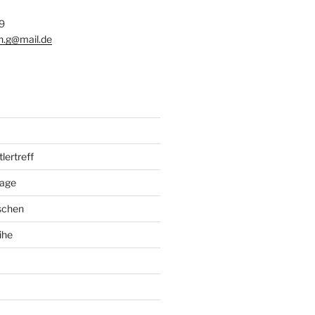
9
n.g@mail.de
ertreff
tage
schen
ihe