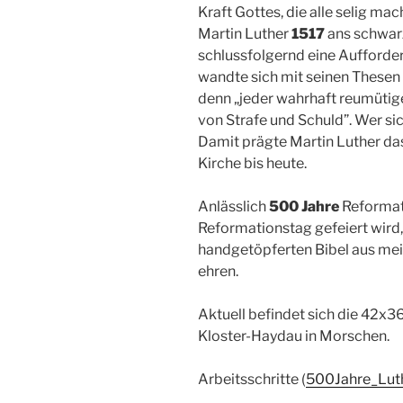
Kraft Gottes, die alle selig mac
Martin Luther
1517
ans schwarz
schlussfolgernd eine Aufforder
wandte sich mit seinen Thesen
denn „jeder wahrhaft reumütig
von Strafe und Schuld”. Wer sic
Damit prägte Martin Luther da
Kirche bis heute.
Anlässlich
500 Jahre
Reformat
Reformationstag gefeiert wird,
handgetöpferten Bibel aus mei
ehren.
Aktuell befindet sich die 42x3
Kloster-Haydau in Morschen.
Arbeitsschritte (
500Jahre_Luth