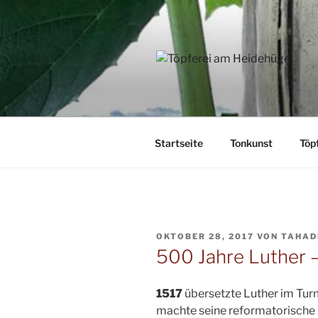
Zum
Inhalt
springen
Startseite
Tonkunst
Töp
VERÖFFENTLICHT
OKTOBER 28, 2017
VON
TAHAD
AM
500 Jahre Luther –
1517
übersetzte Luther im Tur
machte seine reformatorische 