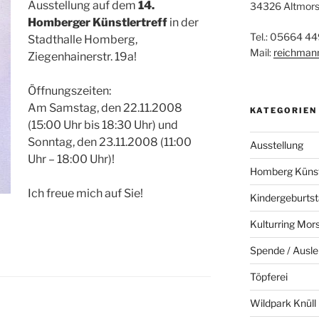
Ausstellung auf dem
14.
34326 Altmor
Homberger Künstlertreff
in der
Tel.: 05664 44
Stadthalle Homberg,
Mail:
reichman
Ziegenhainerstr. 19a!
Öffnungszeiten:
Am Samstag, den 22.11.2008
KATEGORIEN
(15:00 Uhr bis 18:30 Uhr) und
Sonntag, den 23.11.2008 (11:00
Ausstellung
Uhr – 18:00 Uhr)!
Homberg Künstl
Ich freue mich auf Sie!
Kindergeburts
Kulturring Mor
Spende / Ausle
Töpferei
Wildpark Knüll
F