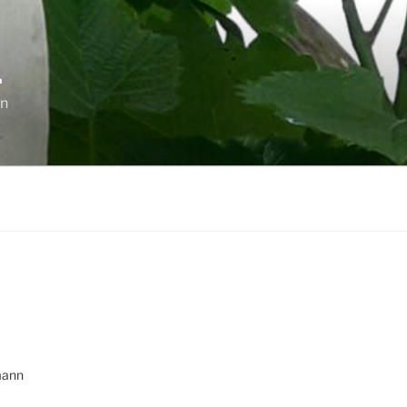
L
en
mann