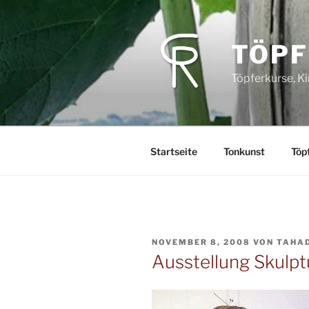
Zum
Inhalt
springen
TÖPF
Töpferkurse, K
Startseite
Tonkunst
Töp
VERÖFFENTLICHT
NOVEMBER 8, 2008
VON
TAHA
AM
Ausstellung Skulp