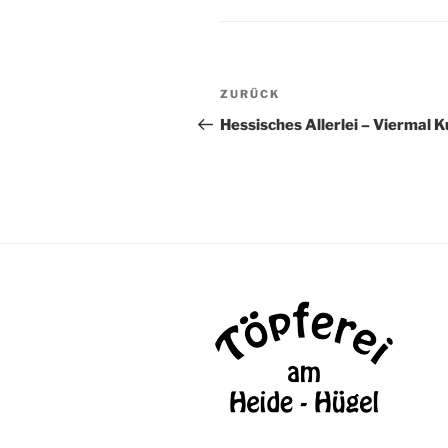
Beitragsnavigation
Vorheriger
ZURÜCK
Beitrag
Hessisches Allerlei – Viermal 