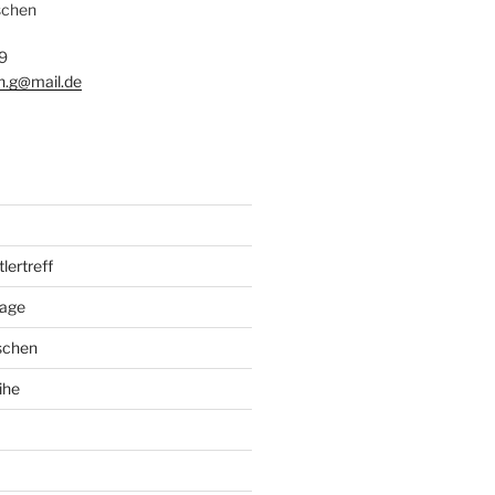
schen
9
n.g@mail.de
ertreff
tage
schen
ihe